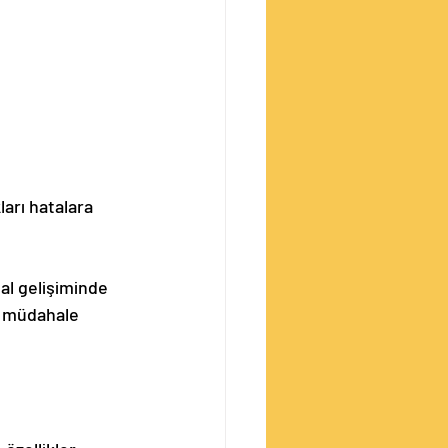
arı hatalara 
sal gelişiminde 
 müdahale 