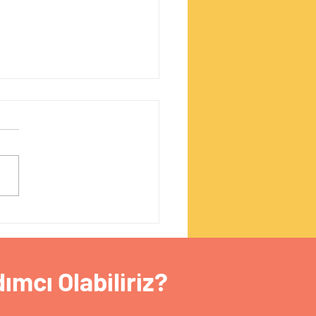
T NOKTALAR
ımcı Olabiliriz?