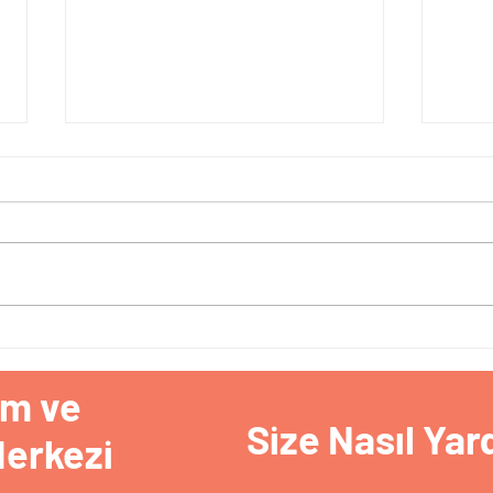
KİLİ
Kekemelik bir hastalık değil
nörogelişimsel bir farklılıktır.
im ve
Size Nasıl Yard
Merkezi