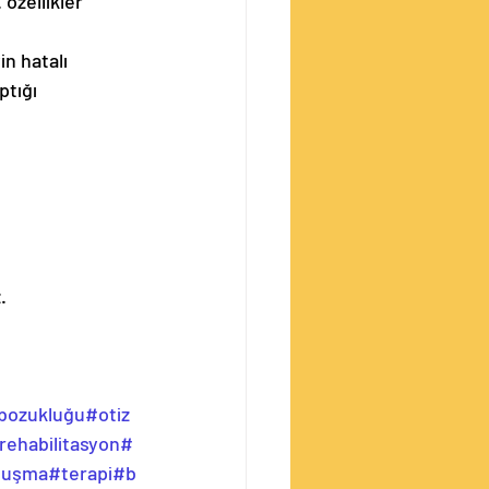
 özellikler 
n hatalı 
ptığı 
.
bozukluğu
#otiz
rehabilitasyon
#
nuşma
#terapi
#b