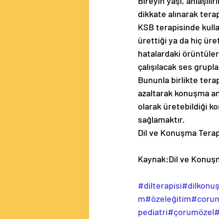
Bireyin yaşı, anlaşılı
dikkate alınarak terap
KSB terapisinde kulla
ürettiği ya da hiç üre
hatalardaki örüntüler
çalışılacak ses grupla
Bununla birlikte tera
azaltarak konuşma anl
olarak üretebildiği 
sağlamaktır.
Dil ve Konuşma Terap
Kaynak:Dil ve Konuşm
#dilterapisi
#dilkonu
m
#özeleğitim
#corum
pediatri
#çorumözel
#