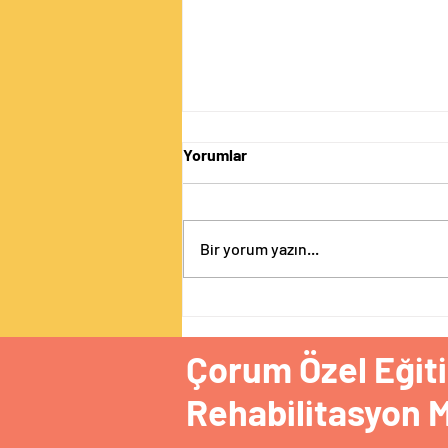
Yorumlar
Bir yorum yazın...
Kekemelik bir hastalık
değildir, nörogelişimsel bir
farklılıktır.
Çorum Özel Eğit
Rehabilitasyon 