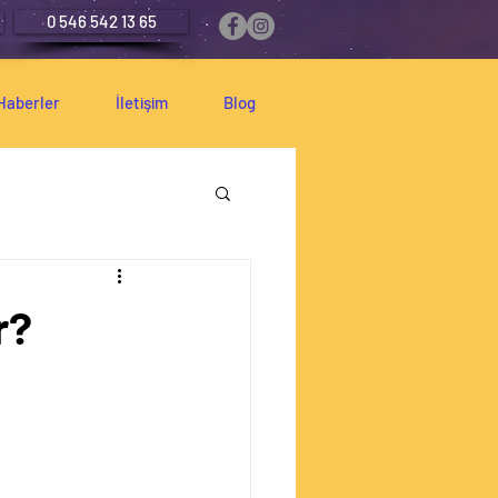
0 546 542 13 65
Haberler
İletişim
Blog
r?