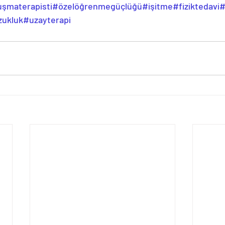
uşmaterapisti
#özelöğrenmegüçlüğü
#işitme
#fiziktedavi
#
zukluk
#uzayterapi