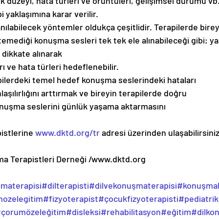
rlık düzeyi, hata türleri ve örüntüleri, gelişimsel durumu vb.
i yaklaşımına karar verilir.
nılabilecek yöntemler oldukça çeşitlidir. Terapilerde bireyi
temediği konuşma sesleri tek tek ele alınabileceği gibi; ya
 dikkate alınarak
rı ve hata türleri hedeflenebilir.
pilerdeki temel hedef konuşma seslerindeki hataları
aşılırlığını arttırmak ve bireyin terapilerde doğru
konuşma seslerini günlük yaşama aktarmasını
istlerine 
www.dktd.org/tr
 adresi üzerinden ulaşabilirsiniz
a Terapistleri Derneği /www.dktd.org
şmaterapisi
#dilterapisti
#dilvekonuşmaterapisi
#konuşma
ozelegitim
#fizyoterapist
#çocukfizyoterapisti
#pediatrik
çorumözeleğitim
#disleksi
#rehabilitasyon
#eğitim
#dilko