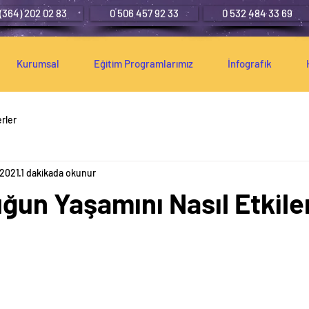
 (364) 202 02 83
0 506 457 92 33
0 532 484 33 69
Kurumsal
Eğitim Programlarımız
İnfografik
rler
 2021
1 dakikada okunur
un Yaşamını Nasıl Etkile