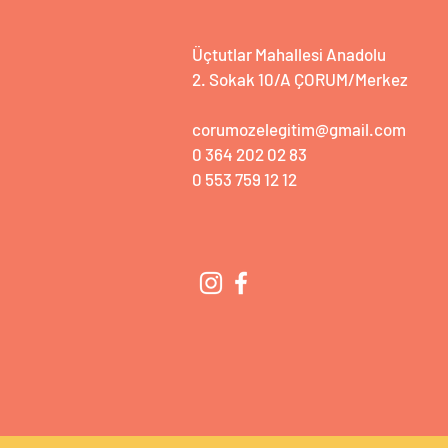
Üçtutlar Mahallesi Anadolu
2. Sokak 10/A ÇORUM/Merkez
corumozelegitim@gmail.com
0 364 202 02 83
0 553 759 12 12