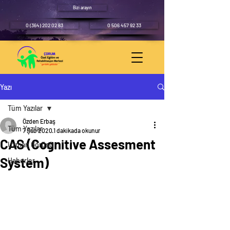
Bizi arayın
0 (364) 202 02 83
0 506 457 92 33
Yazı
Tüm Yazılar
Özden Erbaş
Tüm Yazılar
7 Şub 2020
1 dakikada okunur
CAS (Cognitive Assesment
Uzman Görüşü
System)
Haberler