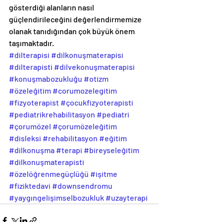
gösterdiği alanların nasıl 
güçlendirileceğini değerlendirmemize 
olanak tanıdığından çok büyük önem 
taşımaktadır.
#dilterapisi
#dilkonuşmaterapisi
#dilterapisti
#dilvekonuşmaterapisi
#konuşmabozukluğu
#otizm
#özeleğitim
#corumozelegitim
#fizyoterapist
#çocukfizyoterapisti
#pediatrikrehabilitasyon
#pediatri
#çorumözel
#çorumözeleğitim
#disleksi
#rehabilitasyon
#eğitim
#dilkonuşma
#terapi
#bireyseleğitim
#dilkonuşmaterapisti
#özelöğrenmegüçlüğü
#işitme
#fiziktedavi
#downsendromu
#yaygıngelişimselbozukluk
#uzayterapi