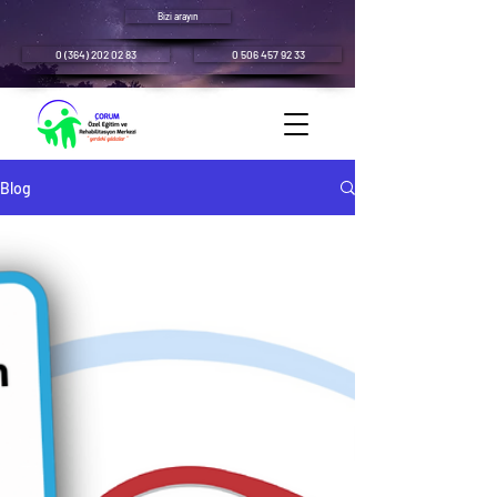
Bizi arayın
0 (364) 202 02 83
0 506 457 92 33
Blog