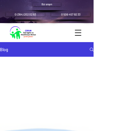
Bizi arayın
0 (364) 202 02 83
0 506 457 92 33
Blog